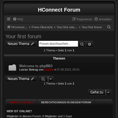
HConnect Forum
FAQ
Registrieren
Anmelden
S
HConnect Forum
Foren-Übersicht
Your first category
Your first forum
u
Your first forum
c
Suche
Erweiterte Suc
Neues Thema
h
1 Thema • Seite
1
von
1
e
Themen
Welcome to phpBB3
Letzter Beitrag von
phpbb
«
07.08.2023, 00:51
Neues Thema
1 Thema • Seite
1
von
1
Gehe zu
WER IST ONLINE?
BERECHTIGUNGEN IN DIESEM FORUM
WER IST ONLINE?
Mitglieder in diesem Forum: 0 Mitglieder und 1 Gast