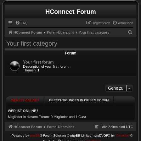
HConnect Forum
FAQ
Registrieren
Anmelden
S
HConnect Forum
Foren-Übersicht
Your first category
u
Your first category
c
Forum
h
Your first forum
e
Description of your first forum.
Themen:
1
Gehe zu
WER IST ONLINE?
BERECHTIGUNGEN IN DIESEM FORUM
WER IST ONLINE?
Mitglieder in diesem Forum: 0 Mitglieder und 1 Gast
HConnect Forum
Foren-Übersicht
Alle Zeiten sind
UTC
Powered by
phpBB
® Forum Software © phpBB Limited | proDVGFX by:
Prosk8er
©