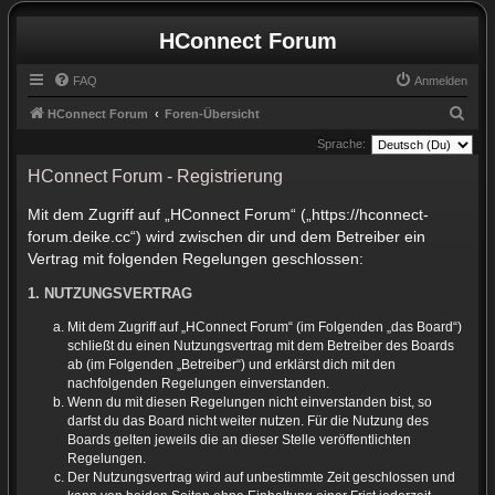
HConnect Forum
FAQ
Anmelden
S
HConnect Forum
Foren-Übersicht
u
Sprache:
c
HConnect Forum - Registrierung
h
Mit dem Zugriff auf „HConnect Forum“ („https://hconnect-
e
forum.deike.cc“) wird zwischen dir und dem Betreiber ein
Vertrag mit folgenden Regelungen geschlossen:
1. NUTZUNGSVERTRAG
Mit dem Zugriff auf „HConnect Forum“ (im Folgenden „das Board“)
schließt du einen Nutzungsvertrag mit dem Betreiber des Boards
ab (im Folgenden „Betreiber“) und erklärst dich mit den
nachfolgenden Regelungen einverstanden.
Wenn du mit diesen Regelungen nicht einverstanden bist, so
darfst du das Board nicht weiter nutzen. Für die Nutzung des
Boards gelten jeweils die an dieser Stelle veröffentlichten
Regelungen.
Der Nutzungsvertrag wird auf unbestimmte Zeit geschlossen und