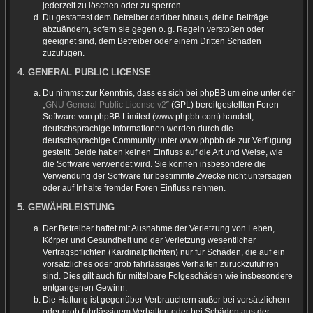
jederzeit zu löschen oder zu sperren.
Du gestattest dem Betreiber darüber hinaus, deine Beiträge
abzuändern, sofern sie gegen o. g. Regeln verstoßen oder
geeignet sind, dem Betreiber oder einem Dritten Schaden
zuzufügen.
4. GENERAL PUBLIC LICENSE
Du nimmst zur Kenntnis, dass es sich bei phpBB um eine unter der
„
GNU General Public License v2
“ (GPL) bereitgestellten Foren-
Software von phpBB Limited (www.phpbb.com) handelt;
deutschsprachige Informationen werden durch die
deutschsprachige Community unter www.phpbb.de zur Verfügung
gestellt. Beide haben keinen Einfluss auf die Art und Weise, wie
die Software verwendet wird. Sie können insbesondere die
Verwendung der Software für bestimmte Zwecke nicht untersagen
oder auf Inhalte fremder Foren Einfluss nehmen.
5. GEWÄHRLEISTUNG
Der Betreiber haftet mit Ausnahme der Verletzung von Leben,
Körper und Gesundheit und der Verletzung wesentlicher
Vertragspflichten (Kardinalpflichten) nur für Schäden, die auf ein
vorsätzliches oder grob fahrlässiges Verhalten zurückzuführen
sind. Dies gilt auch für mittelbare Folgeschäden wie insbesondere
entgangenen Gewinn.
Die Haftung ist gegenüber Verbrauchern außer bei vorsätzlichem
oder grob fahrlässigem Verhalten oder bei Schäden aus der