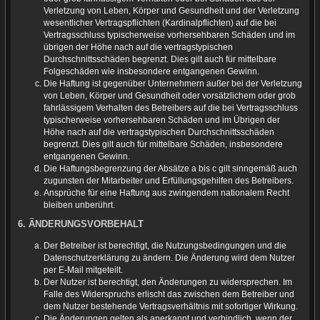
Verletzung von Leben, Körper und Gesundheit und der Verletzung
wesentlicher Vertragspflichten (Kardinalpflichten) auf die bei
Vertragsschluss typischerweise vorhersehbaren Schäden und im
übrigen der Höhe nach auf die vertragstypischen
Durchschnittsschäden begrenzt. Dies gilt auch für mittelbare
Folgeschäden wie insbesondere entgangenen Gewinn.
Die Haftung ist gegenüber Unternehmern außer bei der Verletzung
von Leben, Körper und Gesundheit oder vorsätzlichem oder grob
fahrlässigem Verhalten des Betreibers auf die bei Vertragsschluss
typischerweise vorhersehbaren Schäden und im Übrigen der
Höhe nach auf die vertragstypischen Durchschnittsschäden
begrenzt. Dies gilt auch für mittelbare Schäden, insbesondere
entgangenen Gewinn.
Die Haftungsbegrenzung der Absätze a bis c gilt sinngemäß auch
zugunsten der Mitarbeiter und Erfüllungsgehilfen des Betreibers.
Ansprüche für eine Haftung aus zwingendem nationalem Recht
bleiben unberührt.
6. ÄNDERUNGSVORBEHALT
Der Betreiber ist berechtigt, die Nutzungsbedingungen und die
Datenschutzerklärung zu ändern. Die Änderung wird dem Nutzer
per E-Mail mitgeteilt.
Der Nutzer ist berechtigt, den Änderungen zu widersprechen. Im
Falle des Widerspruchs erlischt das zwischen dem Betreiber und
dem Nutzer bestehende Vertragsverhältnis mit sofortiger Wirkung.
Die Änderungen gelten als anerkannt und verbindlich, wenn der