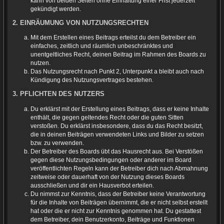
kann von beiden Seiten ohne Einhaltung einer Frist jederzeit
gekündigt werden.
2. EINRÄUMUNG VON NUTZUNGSRECHTEN
Mit dem Erstellen eines Beitrags erteilst du dem Betreiber ein
einfaches, zeitlich und räumlich unbeschränktes und
unentgeltliches Recht, deinen Beitrag im Rahmen des Boards zu
nutzen.
Das Nutzungsrecht nach Punkt 2, Unterpunkt a bleibt auch nach
Kündigung des Nutzungsvertrages bestehen.
3. PFLICHTEN DES NUTZERS
Du erklärst mit der Erstellung eines Beitrags, dass er keine Inhalte
enthält, die gegen geltendes Recht oder die guten Sitten
verstoßen. Du erklärst insbesondere, dass du das Recht besitzt,
die in deinen Beiträgen verwendeten Links und Bilder zu setzen
bzw. zu verwenden.
Der Betreiber des Boards übt das Hausrecht aus. Bei Verstößen
gegen diese Nutzungsbedingungen oder anderer im Board
veröffentlichten Regeln kann der Betreiber dich nach Abmahnung
zeitweise oder dauerhaft von der Nutzung dieses Boards
ausschließen und dir ein Hausverbot erteilen.
Du nimmst zur Kenntnis, dass der Betreiber keine Verantwortung
für die Inhalte von Beiträgen übernimmt, die er nicht selbst erstellt
hat oder die er nicht zur Kenntnis genommen hat. Du gestattest
dem Betreiber, dein Benutzerkonto, Beiträge und Funktionen