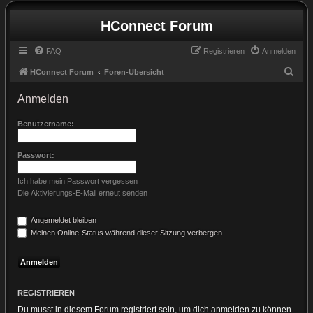
HConnect Forum
FAQ
Registrieren
Anmelden
S
HConnect Forum
Foren-Übersicht
u
Anmelden
c
h
Benutzername:
e
Passwort:
Ich habe mein Passwort vergessen
Die Aktivierungs-E-Mail erneut senden
Angemeldet bleiben
Meinen Online-Status während dieser Sitzung verbergen
REGISTRIEREN
Du musst in diesem Forum registriert sein, um dich anmelden zu können.