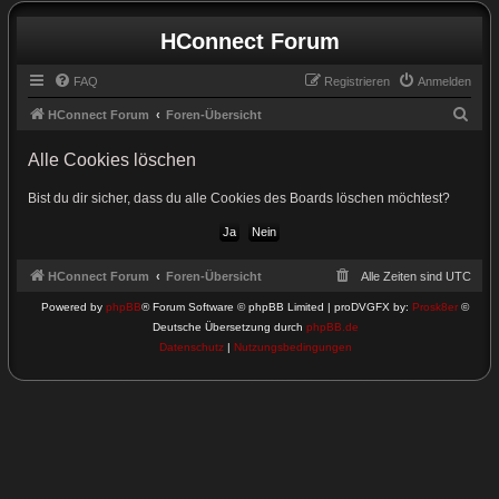
HConnect Forum
FAQ
Registrieren
Anmelden
S
HConnect Forum
Foren-Übersicht
u
Alle Cookies löschen
c
h
Bist du dir sicher, dass du alle Cookies des Boards löschen möchtest?
e
HConnect Forum
Foren-Übersicht
Alle Zeiten sind
UTC
Powered by
phpBB
® Forum Software © phpBB Limited | proDVGFX by:
Prosk8er
©
Deutsche Übersetzung durch
phpBB.de
Datenschutz
|
Nutzungsbedingungen