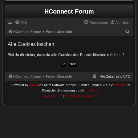
HConnect Forum
FAQ
Registrieren
Anmelden
S
HConnect Forum
Foren-Übersicht
u
Alle Cookies löschen
c
h
Bist du dir sicher, dass du alle Cookies des Boards löschen möchtest?
e
HConnect Forum
Foren-Übersicht
Alle Zeiten sind
UTC
Powered by
phpBB
® Forum Software © phpBB Limited | proDVGFX by:
Prosk8er
©
Deutsche Übersetzung durch
phpBB.de
Datenschutz
|
Nutzungsbedingungen