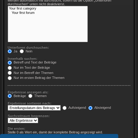
werden automatisch mit durchsucht, sofern du die Option „Unterforen
durchsuchen“ unten nicht deaktivierst.
Unterforen durchsuchen:
Ja
Nein
Innerhalb suchen:
Betreff und Text der Beiträge
Nur im Text der Beiträge
Nur im Betreff der Themen
Nur im ersten Beitrag der Themen
Ergebnisse anzeigen als:
Beiträge
Themen
Ergebnisse sortieren nach:
Aufsteigend
Absteigend
Suchzeitraum begrenzen:
Die ersten:
Stelle 0 als Wert ein, damit der komplette Beitrag angezeigt wird.
Zeichen der Beiträge anzeigen