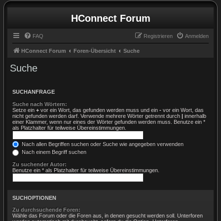
HConnect Forum
FAQ
Registrieren
Anmelden
HConnect Forum
Foren-Übersicht
Suche
Suche
SUCHANFRAGE
Suche nach Wörtern:
Setze ein
+
vor ein Wort, das gefunden werden muss und ein
-
vor ein Wort, das
nicht gefunden werden darf. Verwende mehrere Wörter getrennt durch
|
innerhalb
einer Klammer, wenn nur eines der Wörter gefunden werden muss. Benutze ein *
als Platzhalter für teilweise Übereinstimmungen.
Nach allen Begriffen suchen oder Suche wie angegeben verwenden
Nach einem Begriff suchen
Zu suchender Autor:
Benutze ein * als Platzhalter für teilweise Übereinstimmungen.
SUCHOPTIONEN
Zu durchsuchende Foren:
Wähle das Forum oder die Foren aus, in denen gesucht werden soll. Unterforen