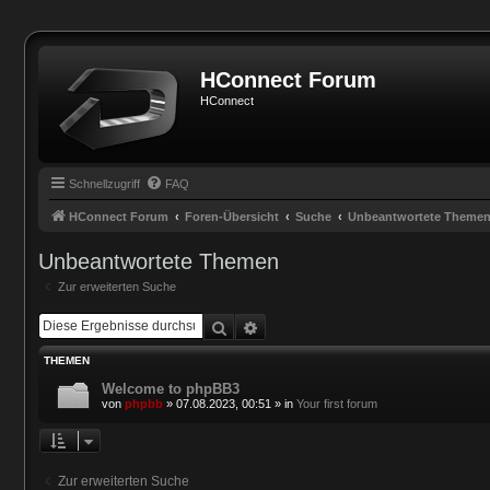
HConnect Forum
HConnect
Schnellzugriff
FAQ
HConnect Forum
Foren-Übersicht
Suche
Unbeantwortete Theme
Unbeantwortete Themen
Zur erweiterten Suche
Suche
Erweiterte Suche
THEMEN
Welcome to phpBB3
von
phpbb
»
07.08.2023, 00:51
» in
Your first forum
Zur erweiterten Suche