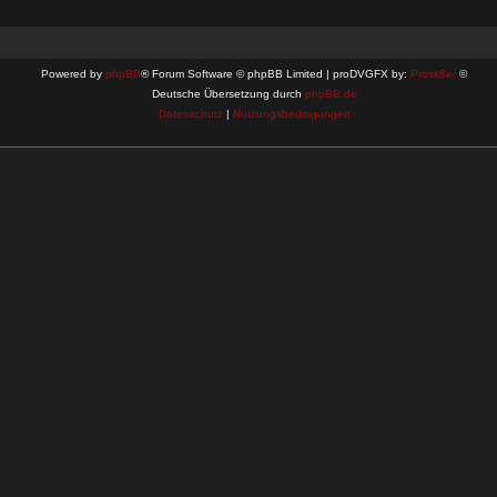
Powered by
phpBB
® Forum Software © phpBB Limited | proDVGFX by:
Prosk8er
©
Deutsche Übersetzung durch
phpBB.de
Datenschutz
|
Nutzungsbedingungen