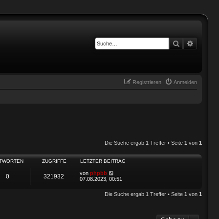
Suche
Erweiter
Registrieren
Anmelden
Die Suche ergab 1 Treffer • Seite
1
von
1
TWORTEN
ZUGRIFFE
LETZTER BEITRAG
von
phpbb
0
321932
07.08.2023, 00:51
Die Suche ergab 1 Treffer • Seite
1
von
1