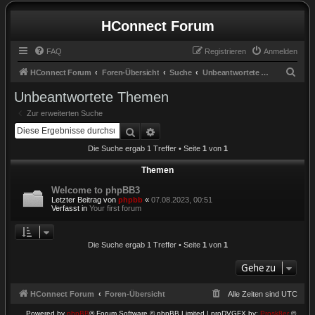
HConnect Forum
FAQ
Registrieren
Anmelden
S
HConnect Forum
Foren-Übersicht
Suche
Unbeantwortete Themen
u
Unbeantwortete Themen
c
Zur erweiterten Suche
h
Suche
Erweiterte Suche
e
Die Suche ergab 1 Treffer • Seite
1
von
1
Themen
Welcome to phpBB3
Letzter Beitrag von
phpbb
«
07.08.2023, 00:51
Verfasst in
Your first forum
Die Suche ergab 1 Treffer • Seite
1
von
1
Gehe zu
HConnect Forum
Foren-Übersicht
Alle Zeiten sind
UTC
Powered by
phpBB
® Forum Software © phpBB Limited | proDVGFX by:
Prosk8er
©