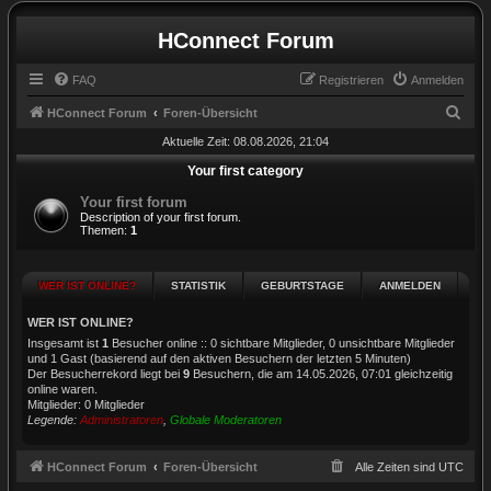
HConnect Forum
FAQ
Registrieren
Anmelden
S
HConnect Forum
Foren-Übersicht
u
Aktuelle Zeit: 08.08.2026, 21:04
c
Your first category
h
Your first forum
Description of your first forum.
e
Themen:
1
WER IST ONLINE?
STATISTIK
GEBURTSTAGE
ANMELDEN
WER IST ONLINE?
Insgesamt ist
1
Besucher online :: 0 sichtbare Mitglieder, 0 unsichtbare Mitglieder
und 1 Gast (basierend auf den aktiven Besuchern der letzten 5 Minuten)
Der Besucherrekord liegt bei
9
Besuchern, die am 14.05.2026, 07:01 gleichzeitig
online waren.
Mitglieder: 0 Mitglieder
Legende:
Administratoren
,
Globale Moderatoren
HConnect Forum
Foren-Übersicht
Alle Zeiten sind
UTC