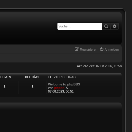
Suche
Erweiter
Registrieren
Anmelden
Aktuelle Zeit: 07.08.2026, 15:58
THEMEN
BEITRÄGE
LETZTER BEITRAG
Welcome to phpBB3
1
1
N
von
phpbb
e
07.08.2023, 00:51
u
e
s
t
e
r
B
e
i
t
r