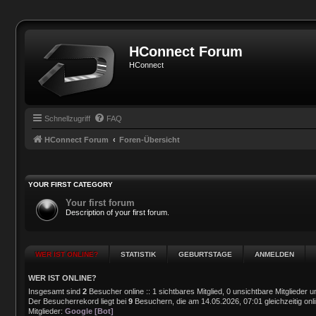
HConnect Forum
HConnect
Schnellzugriff
FAQ
HConnect Forum
Foren-Übersicht
YOUR FIRST CATEGORY
Your first forum
Description of your first forum.
WER IST ONLINE?
STATISTIK
GEBURTSTAGE
ANMELDEN
WER IST ONLINE?
Insgesamt sind
2
Besucher online :: 1 sichtbares Mitglied, 0 unsichtbare Mitglieder
Der Besucherrekord liegt bei
9
Besuchern, die am 14.05.2026, 07:01 gleichzeitig onl
Mitglieder:
Google [Bot]