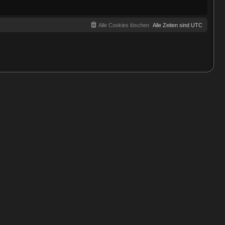
a
g
Alle Cookies löschen
Alle Zeiten sind
UTC