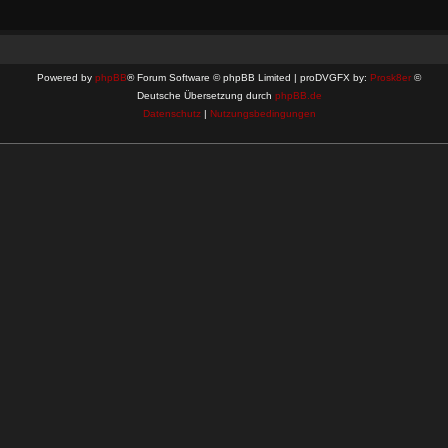
Powered by
phpBB
® Forum Software © phpBB Limited | proDVGFX by:
Prosk8er
©
Deutsche Übersetzung durch
phpBB.de
Datenschutz
|
Nutzungsbedingungen