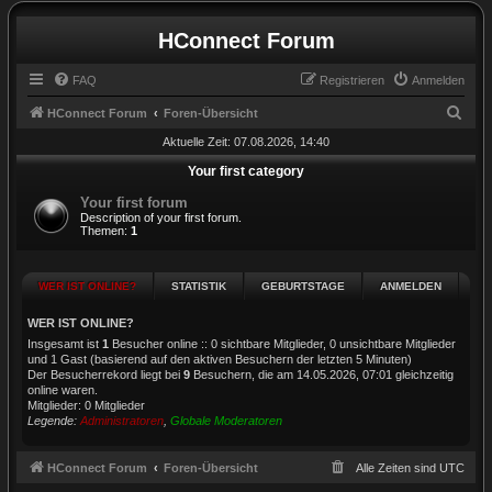
HConnect Forum
FAQ
Registrieren
Anmelden
S
HConnect Forum
Foren-Übersicht
u
Aktuelle Zeit: 07.08.2026, 14:40
c
Your first category
h
Your first forum
Description of your first forum.
e
Themen:
1
WER IST ONLINE?
STATISTIK
GEBURTSTAGE
ANMELDEN
WER IST ONLINE?
Insgesamt ist
1
Besucher online :: 0 sichtbare Mitglieder, 0 unsichtbare Mitglieder
und 1 Gast (basierend auf den aktiven Besuchern der letzten 5 Minuten)
Der Besucherrekord liegt bei
9
Besuchern, die am 14.05.2026, 07:01 gleichzeitig
online waren.
Mitglieder: 0 Mitglieder
Legende:
Administratoren
,
Globale Moderatoren
HConnect Forum
Foren-Übersicht
Alle Zeiten sind
UTC