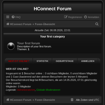
HConnect Forum
FAQ
Registrieren
Anmelden
S
HConnect Forum
Foren-Übersicht
u
Aktuelle Zeit: 06.08.2026, 22:01
c
Your first category
h
Your first forum
Description of your first forum.
e
Themen:
1
WER IST ONLINE?
STATISTIK
GEBURTSTAGE
ANMELDEN
WER IST ONLINE?
Insgesamt ist
1
Besucher online :: 0 sichtbare Mitglieder, 0 unsichtbare Mitglieder
und 1 Gast (basierend auf den aktiven Besuchern der letzten 5 Minuten)
Der Besucherrekord liegt bei
9
Besuchern, die am 14.05.2026, 07:01 gleichzeitig
online waren.
Mitglieder: 0 Mitglieder
Legende:
Administratoren
,
Globale Moderatoren
HConnect Forum
Foren-Übersicht
Alle Zeiten sind
UTC