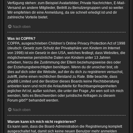
Verfügung stehen: zum Beispiel Avatarbilder, Private Nachrichten, E-Mail-
Versand an andere Mitglieder, Beitritt zu Benutzergruppen und so weiter.
Wir empfehlen dir eine Anmeldung, da sie schnell erledigt ist und dir
zahlreiche Vorteile bietet.
Nach oben
Was ist COPPA?
COPPA, ausgeschrieben Children’s Online Privacy Protection Act of 1998
(deutsch: Gesetz zum Schutz der Privatsphäre von Kindern im Internet
von 1998) ist ein Gesetz in den USA, welches festlegt, dass Websites, die
möglicherweise persönliche Daten von Kindern unter 13 Jahren
erheben, hierzu die Zustimmung der Eltern beziehungsweise des oder
der Erziehungsberechtigten benötigen. Wenn du dir unsicher bist, ob
dies auf dich oder die Website, auf der du dich zu registrieren versuchst,
zutrifft, ziehe einen rechtlichen Beistand zu Rate. Bitte beachte, dass
phpBB Limited und der Besitzer dieses Boards keine Rechtsberatung
anbieten kann und nicht die Anlaufstelle für Rechtsangelegenheiten
jeglicher Art ist; außer solchen, die unter der Frage „An wen soll ich mich
wenden, falls es Beschwerden oder juristische Anfragen zu diesem
Forum gibt?“ behandelt werden.
Nach oben
Warum kann ich mich nicht registrieren?
Es kann sein, dass die Board-Administration die Registrierung komplett
ausgeschaltet hat, damit sich keine neuen Benutzer mehr anmelden