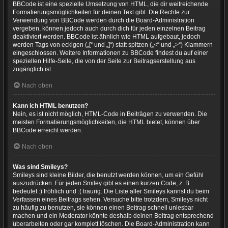
BBCode ist eine spezielle Umsetzung von HTML, die dir weitreichende
Formatierungsmöglichkeiten für deinen Text gibt. Die Rechte zur
Verwendung von BBCode werden durch die Board-Administration
vergeben, können jedoch auch durch dich für jeden einzelnen Beitrag
deaktiviert werden. BBCode ist ähnlich wie HTML aufgebaut, jedoch
werden Tags von eckigen („[“ und „]“) statt spitzen („<“ und „>“) Klammern
eingeschlossen. Weitere Informationen zu BBCode findest du auf einer
speziellen Hilfe-Seite, die von der Seite zur Beitragserstellung aus
zugänglich ist.
Nach oben
Kann ich HTML benutzen?
Nein, es ist nicht möglich, HTML-Code in Beiträgen zu verwenden. Die
meisten Formatierungsmöglichkeiten, die HTML bietet, können über
BBCode erreicht werden.
Nach oben
Was sind Smileys?
Smileys sind kleine Bilder, die benutzt werden können, um ein Gefühl
auszudrücken. Für jeden Smiley gibt es einen kurzen Code, z. B.
bedeutet :) fröhlich und :( traurig. Die Liste aller Smileys kannst du beim
Verfassen eines Beitrags sehen. Versuche bitte trotzdem, Smileys nicht
zu häufig zu benutzen, sie können einen Beitrag schnell unlesbar
machen und ein Moderator könnte deshalb deinen Beitrag entsprechend
überarbeiten oder gar komplett löschen. Die Board-Administration kann