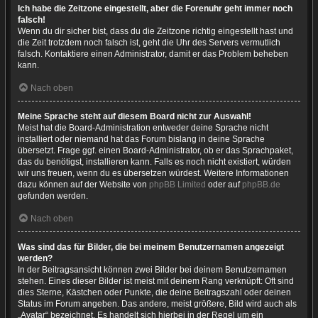
Ich habe die Zeitzone eingestellt, aber die Forenuhr geht immer noch
falsch!
Wenn du dir sicher bist, dass du die Zeitzone richtig eingestellt hast und
die Zeit trotzdem noch falsch ist, geht die Uhr des Servers vermutlich
falsch. Kontaktiere einen Administrator, damit er das Problem beheben
kann.
Nach oben
Meine Sprache steht auf diesem Board nicht zur Auswahl!
Meist hat die Board-Administration entweder deine Sprache nicht
installiert oder niemand hat das Forum bislang in deine Sprache
übersetzt. Frage ggf. einen Board-Administrator, ob er das Sprachpaket,
das du benötigst, installieren kann. Falls es noch nicht existiert, würden
wir uns freuen, wenn du es übersetzen würdest. Weitere Informationen
dazu können auf der Website von
phpBB Limited
oder auf
phpBB.de
gefunden werden.
Nach oben
Was sind das für Bilder, die bei meinem Benutzernamen angezeigt
werden?
In der Beitragsansicht können zwei Bilder bei deinem Benutzernamen
stehen. Eines dieser Bilder ist meist mit deinem Rang verknüpft: Oft sind
dies Sterne, Kästchen oder Punkte, die deine Beitragszahl oder deinen
Status im Forum angeben. Das andere, meist größere, Bild wird auch als
„Avatar“ bezeichnet. Es handelt sich hierbei in der Regel um ein