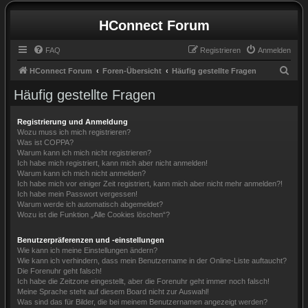
HConnect Forum
FAQ
Registrieren
Anmelden
S
HConnect Forum
Foren-Übersicht
Häufig gestellte Fragen
u
Häufig gestellte Fragen
c
h
Registrierung und Anmeldung
Wozu muss ich mich registrieren?
e
Was ist COPPA?
Warum kann ich mich nicht registrieren?
Ich habe mich registriert, kann mich aber nicht anmelden!
Warum kann ich mich nicht anmelden?
Ich habe mich vor einiger Zeit registriert, kann mich aber nicht mehr anmelden?!
Ich habe mein Passwort vergessen!
Warum werde ich automatisch abgemeldet?
Wozu ist die Funktion „Alle Cookies löschen“?
Benutzerpräferenzen und -einstellungen
Wie kann ich meine Einstellungen ändern?
Wie kann ich verhindern, dass mein Benutzername in der Online-Liste auftaucht?
Die Forenuhr geht falsch!
Ich habe die Zeitzone eingestellt, aber die Forenuhr geht immer noch falsch!
Meine Sprache steht auf diesem Board nicht zur Auswahl!
Was sind das für Bilder, die bei meinem Benutzernamen angezeigt werden?