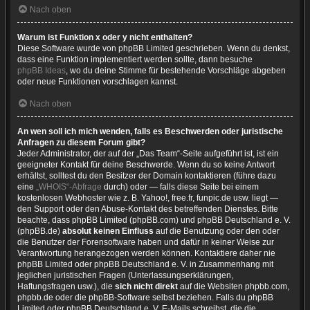
Nach oben
Warum ist Funktion x oder y nicht enthalten?
Diese Software wurde von phpBB Limited geschrieben. Wenn du denkst,
dass eine Funktion implementiert werden sollte, dann besuche
phpBB Ideas
, wo du deine Stimme für bestehende Vorschläge abgeben
oder neue Funktionen vorschlagen kannst.
Nach oben
An wen soll ich mich wenden, falls es Beschwerden oder juristische
Anfragen zu diesem Forum gibt?
Jeder Administrator, der auf der „Das Team“-Seite aufgeführt ist, ist ein
geeigneter Kontakt für deine Beschwerde. Wenn du so keine Antwort
erhältst, solltest du den Besitzer der Domain kontaktieren (führe dazu
eine
„WHOIS“-Abfrage
durch) oder — falls diese Seite bei einem
kostenlosen Webhoster wie z. B. Yahoo!, free.fr, funpic.de usw. liegt —
den Support oder den Abuse-Kontakt des betreffenden Dienstes. Bitte
beachte, dass phpBB Limited (phpBB.com) und phpBB Deutschland e. V.
(phpBB.de)
absolut keinen Einfluss
auf die Benutzung oder den oder
die Benutzer der Forensoftware haben und dafür in keiner Weise zur
Verantwortung herangezogen werden können. Kontaktiere daher nie
phpBB Limited oder phpBB Deutschland e. V. in Zusammenhang mit
jeglichen juristischen Fragen (Unterlassungserklärungen,
Haftungsfragen usw.), die
sich nicht direkt
auf die Websiten phpbb.com,
phpbb.de oder die phpBB-Software selbst beziehen. Falls du phpBB
Limited oder phpBB Deutschland e. V. E-Mails schreibst, die die